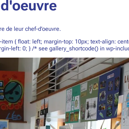
-d'oeuvre
re de leur chef-d’oeuvre.
-item { float: left; margin-top: 10px; text-align: ce
rgin-left: 0; } /* see gallery_shortcode() in wp-inc